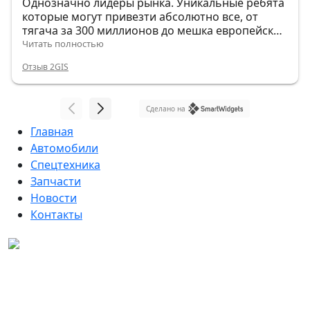
Однозначно лидеры рынка. Уникальные ребята
которые могут привезти абсолютно все, от
тягача за 300 миллионов до мешка европейских
гвоздей.
Читать полностью
Отзыв 2GIS
Сделано на
Главная
Автомобили
Спецтехника
Запчасти
Новости
Контакты
Данный интернет-сайт, а также вся информация о
товарах и ценах, предоставленная на нём, носит
исключительно информационный характер и ни при