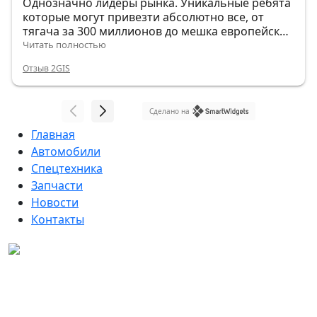
Однозначно лидеры рынка. Уникальные ребята
которые могут привезти абсолютно все, от
тягача за 300 миллионов до мешка европейских
гвоздей.
Читать полностью
Отзыв 2GIS
Сделано на
Главная
Автомобили
Спецтехника
Запчасти
Новости
Контакты
Данный интернет-сайт, а также вся информация о
товарах и ценах, предоставленная на нём, носит
исключительно информационный характер и ни при