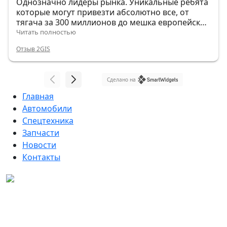
Однозначно лидеры рынка. Уникальные ребята
которые могут привезти абсолютно все, от
тягача за 300 миллионов до мешка европейских
гвоздей.
Читать полностью
Отзыв 2GIS
Сделано на
Главная
Автомобили
Спецтехника
Запчасти
Новости
Контакты
Данный интернет-сайт, а также вся информация о
товарах и ценах, предоставленная на нём, носит
исключительно информационный характер и ни при