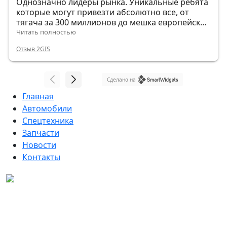
Однозначно лидеры рынка. Уникальные ребята
которые могут привезти абсолютно все, от
тягача за 300 миллионов до мешка европейских
гвоздей.
Читать полностью
Отзыв 2GIS
Сделано на
Главная
Автомобили
Спецтехника
Запчасти
Новости
Контакты
Данный интернет-сайт, а также вся информация о
товарах и ценах, предоставленная на нём, носит
исключительно информационный характер и ни при