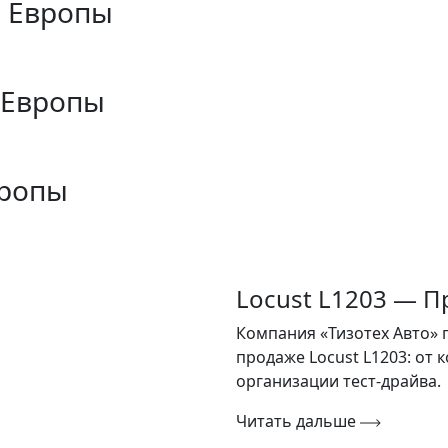
з Европы
 Европы
вропы
Locust L1203 — П
Компания «Тизотех Авто» 
продаже Locust L1203: от
организации тест-драйва.
Читать дальше