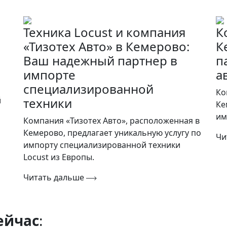
Техника Locust и компания
К
«Тизотех Авто» в Кемерово:
К
Ваш надежный партнер в
п
импорте
а
специализированной
Ко
й
техники
Ке
им
Компания «Тизотех Авто», расположенная в
Кемерово, предлагает уникальную услугу по
Чи
импорту специализированной техники
Locust из Европы.
Читать дальше
ейчас
: