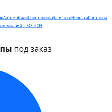
ая
Автомобили
Спецтехника
Запчасти
Новости
Контакты
а компаний TISOTECH
опы
под заказ