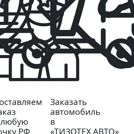
оставляем
Заказать
аказ
автомобиль
 любую
в
очку РФ
«ТИЗОТЕХ АВТО»