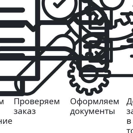
м
Проверяем
Оформляем
Д
заказ
документы
з
ние
в
т