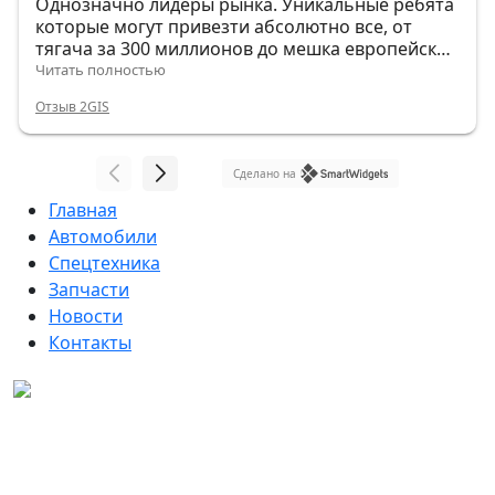
Однозначно лидеры рынка. Уникальные ребята
которые могут привезти абсолютно все, от
тягача за 300 миллионов до мешка европейских
гвоздей.
Читать полностью
Отзыв 2GIS
Сделано на
Главная
Автомобили
Спецтехника
Запчасти
Новости
Контакты
Данный интернет-сайт, а также вся информация о
товарах и ценах, предоставленная на нём, носит
исключительно информационный характер и ни при