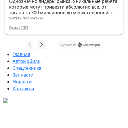
Однозначно лидеры рынка. Уникальные ребята
которые могут привезти абсолютно все, от
тягача за 300 миллионов до мешка европейских
гвоздей.
Читать полностью
Отзыв 2GIS
Сделано на
Главная
Автомобили
Спецтехника
Запчасти
Новости
Контакты
Данный интернет-сайт, а также вся информация о
товарах и ценах, предоставленная на нём, носит
исключительно информационный характер и ни при