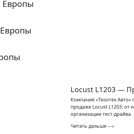
з Европы
 Европы
вропы
Locust L1203 — П
Компания «Тизотех Авто» 
продаже Locust L1203: от
организации тест-драйва.
Читать дальше