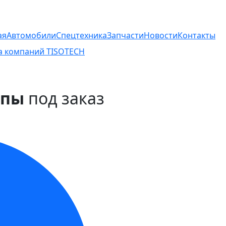
ая
Автомобили
Спецтехника
Запчасти
Новости
Контакты
а компаний TISOTECH
опы
под заказ