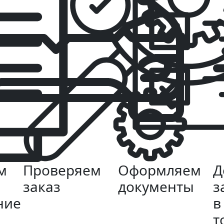
м
Проверяем
Оформляем
Д
заказ
документы
з
ние
в
т