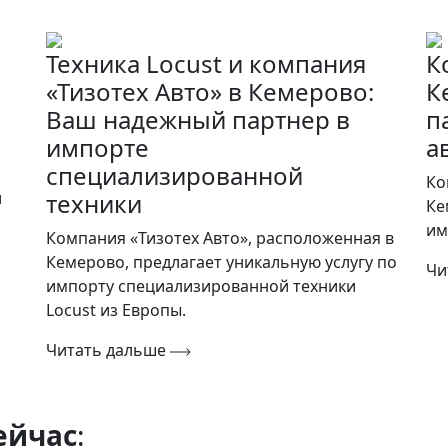
Техника Locust и компания
К
«Тизотех Авто» в Кемерово:
К
Ваш надежный партнер в
п
импорте
а
специализированной
Ко
й
техники
Ке
им
Компания «Тизотех Авто», расположенная в
Кемерово, предлагает уникальную услугу по
Чи
импорту специализированной техники
Locust из Европы.
Читать дальше
ейчас
: