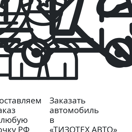
оставляем
Заказать
аказ
автомобиль
 любую
в
очку РФ
«ТИЗОТЕХ АВТО»